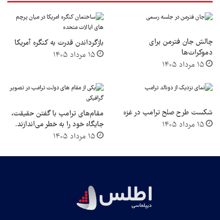
این توافق به معنای پایان اختلافات نیست و موضوعاتی چون
برنامه هسته‌ای ایران، ساختار امنیت منطقه و آینده حضور
چالش جان فترمن برای
بازگرداندن قدرت به کنگره آمریکا
نظامی آمریکا همچنان حل‌نشده باقی مانده‌اند. با این حال،
دموکرات‌ها
۱۵ مرداد ۱۴۰۵
۱۵ مرداد ۱۴۰۵
نتیجه کلی نشان می‌دهد که ایران بدون تسلیم راهبردی وارد
مذاکرات شده و نظم منطقه‌ای نیز به‌سوی ساختاری
چندقطبی‌تر و مبتنی بر موازنه و مذاکره در حال حرکت
شکست طرح صلح ترامپ در غزه
مقام‌های ترامپ با گفتن حقیقت،
است./
منبع
جایگاه خود را به خطر می‌اندازند.
۱۵ مرداد ۱۴۰۵
۱۵ مرداد ۱۴۰۵
Sayid Marcos Tenorio
Middle East Monitor
ایالات متحده
ایران
خلیج فارس
لبنان