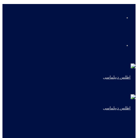
منو
جستجو
برای