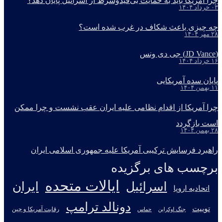
چرا آمریکا باید به حمایت بی‌قیدوشرط از اسرائیل پایان دهد؟
۰۳ خرداد ۱۴۰۴
چه چیزی باعث شکاف در غرب شده است؟
۲۸ مهر ۱۴۰۴
(JD Vance) جی دی ونس
۱۶ خرداد ۱۴۰۴
پایان سده آمریکایی
۱۱ بهمن ۱۴۰۴
چرا آمریکا از اقدام نظامی علیه ایران عقب نشست و چرا ممکن
است بازگردد
۲۸ بهمن ۱۴۰۴
راهبرد فرسایش ترکیبی آمریکا علیه جمهوری اسلامی ایران
برچسب های برگزیده
ایالات متحده
اسرائیل
ایران
اتحادیه اروپا
دونالد ترامپ
توییت
جنگ اوکراین
رقابت آمریکا و چین
حماس