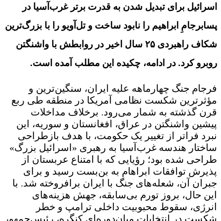
اسرائیل برای تبدیل شدن به قدرت برتر غرب‌آسیا در
پسابرجامِ ابراهیم را نابود ساخت و تل‌آویو را با بزرگ‌ترین
شکاف راهبردی ۲۵ سال اخیر در روابطش با واشنگتن
روبرو کرد. در ادامه، چکیده این مطلب آمده است.
فرجام جنگ چهارماهه علیه ایران، سنگین‌ترین و
مؤثرترین شکست نظامی آمریکا در منطقه طی ربع
قرن گذشته به شمار می‌رود. برخلاف مداخلات
پیشین واشنگتن در عراق، افغانستان و سوریه، این
نبرد فراتر از تغییر یک حکومت، با هدف بازطراحی
ساختار هندسه غرب‌آسیا به رهبری «اسرائیل بزرگ»
طراحی شده بود؛ رؤیایی که با امتناع عربستان از
پذیرش توافقات ابراهام به بن‌بست رسید و برای
جبران آن، شعله‌های جنگ با ایران برافروخته شد. با
این حال، بروز تورم بی‌سابقه، جهش هزینه‌های
انرژی، سقوط محبوبیت داخلی ترامپ و خطر
شکست در انتخابات میان‌دوره‌ای کنگره، رئیس‌جمهور