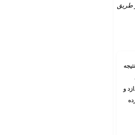
ز طریق
تیجه
ن
زد و
ده