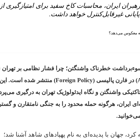
بران ایران، محاسبات کاخ سفید برای امتیازگیری ا
ایانی غیرقابل‌کنترل خواهد داشت.
وءبرداشت خطرناک واشنگتن؛ چرا فشار نظامی بر تهران ن
معکوس می‌دهد؟» به قلم علی هاشم (Ali Hashem) در فارن پالیسی (Foreign Policy) منتشر شده است. ای
کی واشنگتن و نگاه ایدئولوژیک تهران به درگیری می‌پردا
ی ایران، هرگونه حمله محدود را به جنگی نامتقارن و گستر
ی‌خوانید.
۲۰۲۲ به اوکراین حمله کرد، جهان با پدیده‌ای به نام پهپادهای شاهد آشنا شد؛