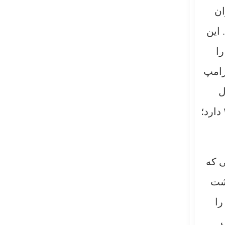
ان
 این
را
رامپ
ل
تکرار اشتباهی تاریخی است. بحران فعلی شباهت نگران‌کننده‌ای به هفته‌های منتهی به جنگ ژوئن ۲۰۲۵ دارد؛
ی که
اشت
را