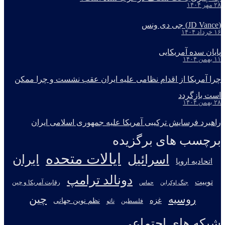
۲۸ مهر ۱۴۰۴
(JD Vance) جی دی ونس
۱۶ خرداد ۱۴۰۴
پایان سده آمریکایی
۱۱ بهمن ۱۴۰۴
چرا آمریکا از اقدام نظامی علیه ایران عقب نشست و چرا ممکن
است بازگردد
۲۸ بهمن ۱۴۰۴
راهبرد فرسایش ترکیبی آمریکا علیه جمهوری اسلامی ایران
برچسب های برگزیده
ایالات متحده
اسرائیل
ایران
اتحادیه اروپا
دونالد ترامپ
توییت
جنگ اوکراین
رقابت آمریکا و چین
حماس
روسیه
چین
غزه
نظم نوین جهانی
فلسطین
ناتو
شبکه های اجتماعی