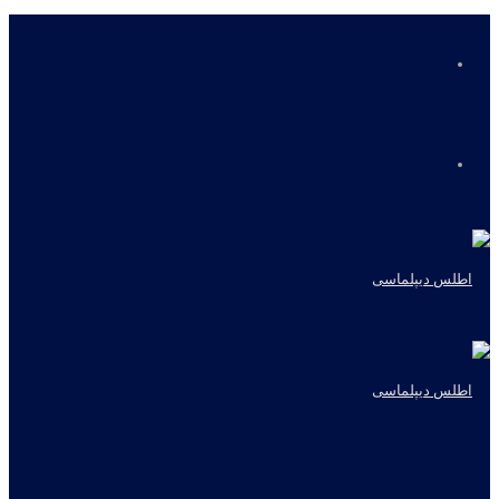
منو
جستجو
برای