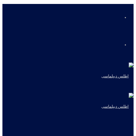
منو
جستجو
برای