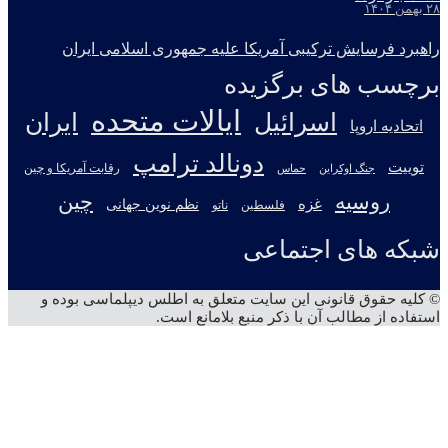
۲۸ بهمن ۱۴۰۴
راهبرد فرسایش ترکیبی آمریکا علیه جمهوری اسلامی ایران
برچسب های برگزیده
ایالات متحده
اسرائیل
ایران
اتحادیه اروپا
دونالد ترامپ
توییت
جنگ اوکراین
رقابت آمریکا و چین
حماس
روسیه
چین
غزه
نظم نوین جهانی
فلسطین
ناتو
شبکه های اجتماعی
X
تلگرام
آپارات
یوتیوب
اینستاگرام
© کلیه حقوق قانونی این سایت متعلق به اطلس دیپلماسی بوده و
استفاده از مطالب آن با ذکر منبع بلامانع است.
دکمه
بازگشت
به
بالا