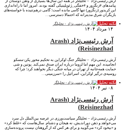
آرش رئیسی‌نژاد – تحلیلگر در همه این سال‌ها بسیاری از وطن دوستان از
پیامدهای #زنگزور و #خفگی_ژئوپلیتیکی گفته بودند. امروز اما تا راه‌اندازی
این کریدور (زنگزور) تنها گامی مانده است؛ گامی درهم‌تنیده با خواسته‌های
بازیگران شرق مدیترانه که احتمالا دسترسی…
نکته تحلیل
۱۴ مرداد ۱۴۰۴
آرش رئیسی‌نژاد (Arash
Reisinezhad)
آرش رئیسی‌نژاد – تحلیلگر جنگ اوکراین به تحکیم محور پکن-مسکو
انجامیده. این مهم اما لزوما درباره ایران صدق نمی‌کند. پوتین و شی
حمایت همه‌جانبه از تهران در میانه جنگی دیگر نخواهند کرد؛ چرا که
روسیه‌ی درگیر اوکراین، اسرائیل را «سرزمینی…
نکته تحلیل
۰۸ تیر ۱۴۰۴
آرش رئیسی‌نژاد (Arash
Reisinezhad)
آرش رئیسی‌نژاد – تحلیلگر سیاست‌ورزی در عرصه بین‌الملل دل سرد
می‌خواهد و ذهن دوراندیش، نه هیجان و دشنام. سال‌هاست که «غلط کرد»
و «بیخود کرد» می‌گویید و برای هر کس که از گروهتان نیست پرونده‌سازی