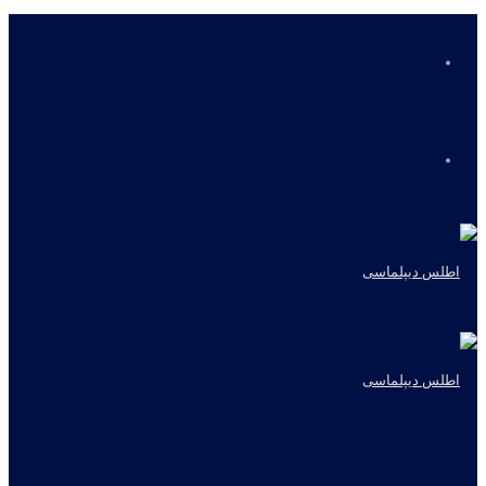
منو
جستجو
برای