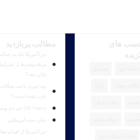
سب های
مطالب پربازدید
زیده
چرا آمریکا باید به حمای
بی‌قیدوشرط از اسرائیل
تحادیه اروپا
اسرائیل
پایان دهد؟
ایالات متحده
ایران
چه چیزی باعث شکاف 
غرب شده است؟
توییت
جنگ اوکراین
(JD Vance) جی دی ونس
ماس
دونالد ترامپ
پایان سده آمریکایی
چرا آمریکا از اقدام نظ
رقابت آمریکا و چین