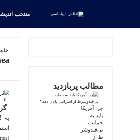
خانه
منتخب اندیشک
خانه
hea
مطالب پربازدید
۰۶ خرداد ۱۴۰۴
گر
چرا آمریکا
باید به
به گ
حمایت
بی‌قیدوشر
ط از
(Newyork Times) منتشر شده است. به بررسی تأثیر تغییر سیاست…