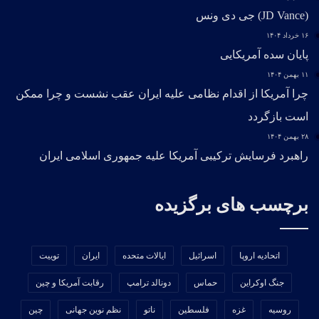
(JD Vance) جی دی ونس
۱۶ خرداد ۱۴۰۴
پایان سده آمریکایی
۱۱ بهمن ۱۴۰۴
چرا آمریکا از اقدام نظامی علیه ایران عقب نشست و چرا ممکن
است بازگردد
۲۸ بهمن ۱۴۰۴
راهبرد فرسایش ترکیبی آمریکا علیه جمهوری اسلامی ایران
برچسب های برگزیده
اتحادیه اروپا
اسرائیل
ایالات متحده
ایران
توییت
جنگ اوکراین
حماس
دونالد ترامپ
رقابت آمریکا و چین
روسیه
غزه
فلسطین
ناتو
نظم نوین جهانی
چین