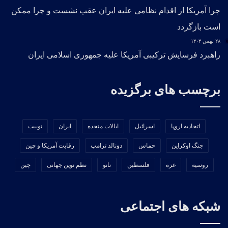
چرا آمریکا از اقدام نظامی علیه ایران عقب نشست و چرا ممکن
Eko Ernada
Middle East Monitor
ایالات متحده
است بازگردد
ایران
چین
خلیج فارس
۲۸ بهمن ۱۴۰۴
راهبرد فرسایش ترکیبی آمریکا علیه جمهوری اسلامی ایران
برچسب های برگزیده
اتحادیه اروپا
اسرائیل
ایالات متحده
ایران
توییت
جنگ اوکراین
حماس
دونالد ترامپ
رقابت آمریکا و چین
روسیه
غزه
فلسطین
ناتو
نظم نوین جهانی
چین
شبکه های اجتماعی