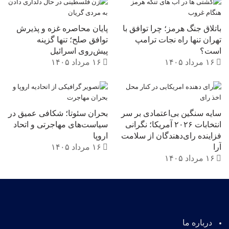
در مقایسه با رویکرد آمریکا پس از جنگ سرد که
متکی بر مداخله نظامی و ائتلاف‌های امنیتی بود،
باتلاق جنگ هرمز؛ چرا توافق با
پایان محاصره غزه و پذیرش
چین نفوذ خود را از طریق توسعه زیرساخت‌ها،
تهران تنها راه نجات ترامپ
توافق صلح؛ تنها گزینه
است؟
پیش‌روی اسرائیل
ادغام اقتصادی و پروژه‌های اتصال منطقه‌ای
۱۶ مرداد ۱۴۰۵
۱۶ مرداد ۱۴۰۵
گسترش می‌دهد. در این میان، ایران جایگاهی
کلیدی دارد، زیرا علاوه بر منابع انرژی، حلقه اتصال
آسیای مرکزی، خلیج فارس، غرب‌آسیا و مسیرهای
سایه سنگین بی‌اعتمادی بر سر
بحران سئوتا؛ شکافی عمیق در
منتهی به اروپا محسوب می‌شود. از منظر ابتکار
انتخابات ۲۰۲۶ آمریکا؛ نگرانی
سیاست‌های مهاجرتی و اتحاد
فزاینده رای‌دهندگان از سلامت
اروپا
کمربند و جاده نیز ایران یک مرکز راهبردی برای
آرا
۱۶ مرداد ۱۴۰۵
اتصال اوراسیاست.
۱۶ مرداد ۱۴۰۵
بی‌ثباتی در ایران می‌تواند پروژه‌های اقتصادی و
ترانزیتی چین در سراسر اوراسیا را تهدید کند. در
عین حال، پکن ناچار است میان روابط خود با ایران،
درباره ما