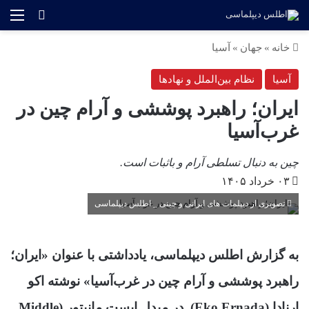
منو
جستجو ب
خانه
»
جهان
»
آسیا
آسیا
نظام بین‌الملل و نهادها
ایران؛ راهبرد پوششی و آرام چین در
غرب‌آسیا
چین به دنبال تسلطی آرام و باثبات است.
۰۳ خرداد ۱۴۰۵
تصویری از دیپلمات های ایرانی و چینی _ اطلس دیپلماسی
به گزارش اطلس دیپلماسی، یادداشتی با عنوان «ایران؛
راهبرد پوششی و آرام چین در غرب‌آسیا» نوشته اکو
ارنادا (Eko Ernada) در میدل ایست مانیتور (Middle