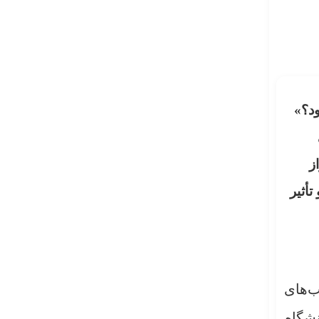
د؟»
راز
أثیر
ب‌های
نشگاه