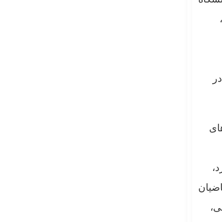
در
ای
د،
اضیان
ی،