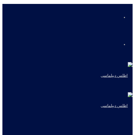
منو
جستجو
برای