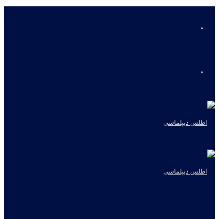
منو
جستجو
برای