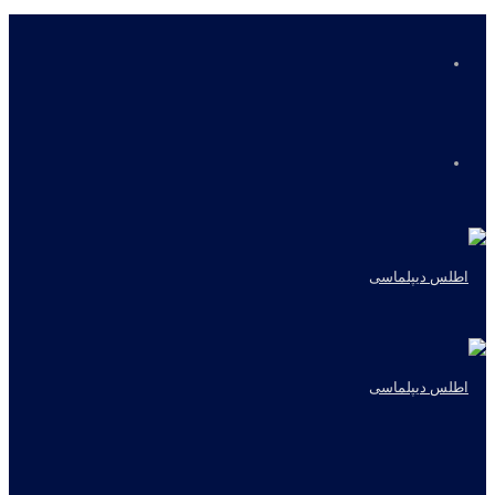
منو
جستجو
برای