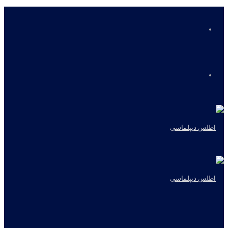
منو
جستجو
برای