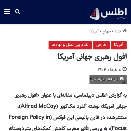
منو
جستجو بر
خانه
»
جهان
»
آمریکا
آمریکا
خارجی
نظام بین‌الملل و نهادها
افول رهبری جهانی آمریکا
۱۰ خرداد ۱۴۰۴
متن ـ اطلس دیپلماسی
به گزارش اطلس دیپلماسی، مقاله‌ای با عنوان «افول رهبری
جهانی آمریکا» نوشته آلفرد مک‌کوی (Alfred McCoy)،
منتشرشده در فارن پالیسی این فوکس (Foreign Policy in
Focus)، به بررسی تأثیر مخرب کاهش کمک‌های بشردوستانه