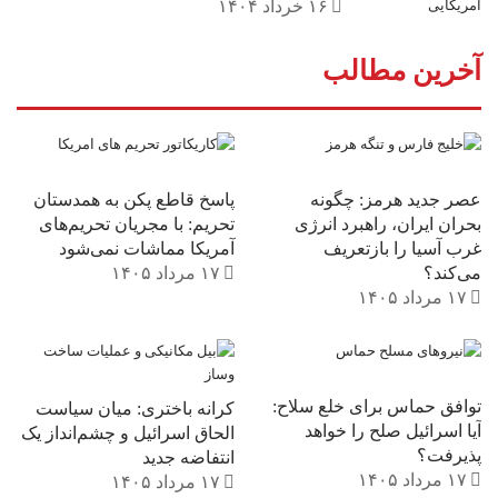
۱۶ خرداد ۱۴۰۴
میلیون‌ها سالمند آمریکایی را از خدمات اولیه و
آخرین مطالب
حیاتی محروم خواهد ساخت. از بُعد بین‌المللی نیز،
این رویکرد به معنای پایان اعتبار بیانات و
سیاست‌های رسمی ایالات متحده در قبال
پناهجویان است، چرا که نشان می‌دهد وضعیت
عصر جدید هرمز: چگونه
پاسخ قاطع پکن به همدستان
حقوقی هر مهاجر می‌تواند با امضای یک
بحران ایران، راهبرد انرژی
تحریم: با مجریان تحریم‌های
غرب آسیا را بازتعریف
آمریکا مماشات نمی‌شود
رئیس‌جمهور جدید نابود شود./
منبع
می‌کند؟
۱۷ مرداد ۱۴۰۵
۱۷ مرداد ۱۴۰۵
Adrian Carrasquillo
The Bulwark
حق شهروندی
دیوان عالی آمریکا
سیاست‌های مهاجرتی
توافق حماس برای خلع سلاح:
کرانه باختری: میان سیاست
آیا اسرائیل صلح را خواهد
الحاق اسرائیل و چشم‌انداز یک
پذیرفت؟
انتفاضه جدید
۱۷ مرداد ۱۴۰۵
۱۷ مرداد ۱۴۰۵