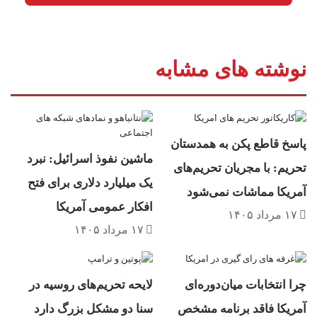
دیوان عالی ایالات متحده با صدور رایی قاطع با
نسبت شش بر سه در پرونده‌ای کلیدی، فرمان
اجرایی دولت مبنی بر لغو حق شهروندی زادگاهی
نوشته های مشابه
را ابطال کرد و ضربه محکمی به برنامه‌های اخراج
دسته‌جمعی وارد ساخت. رئیس دیوان عالی در رای
اکثریت تصریح کرد که شهروندی، حقِ داشتنِ حقوق
پاسخ قاطع پکن به همدستان
و مشارکت آزادانه در جامعه سیاسی است و متمم
ماشین نفوذ اسرائیل: نبرد
تحریم: با مجریان تحریم‌های
چهاردهم قانون اساسی این تضمین را برای تمام
یک میلیارد دلاری برای فتح
آمریکا مماشات نمی‌شود
افراد متولد شده در خاک آمریکا پابرجا نگاه می‌دارد.
افکار عمومی آمریکا
۱۷ مرداد ۱۴۰۵
این تصمیم موقتاً امنیت حقوقی بیش از ۲۵۰ هزار
۱۷ مرداد ۱۴۰۵
نوزادی را که سالانه در آمریکا متولد می‌شوند و
ممکن بود تحت تاثیر این فرمان قرار گیرند، حفظ
چرا انتخابات میان‌دوره‌ای
لایحه تحریم‌های روسیه در
کرد. با این حال، تحلیل عمیق‌تر آرا نشان می‌دهد که
آمریکا فاقد برنامه مشخص
سنا دو مشکل بزرگ دارد