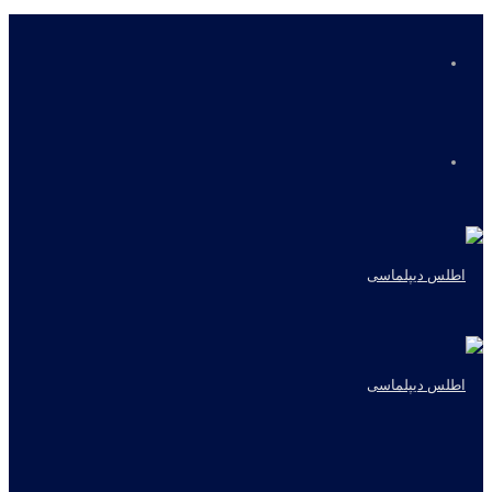
منو
جستجو
برای