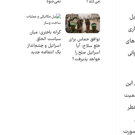
می‌کند؟
نمی‌شود
یل
اری
کرانه باختری: میان
سیاست الحاق
توافق حماس برای
‌های
اسرائیل و چشم‌انداز
خلع سلاح: آیا
یک انتفاضه جدید
انی
اسرائیل صلح را
خواهد پذیرفت؟
این
همیت
خطر
 صورت