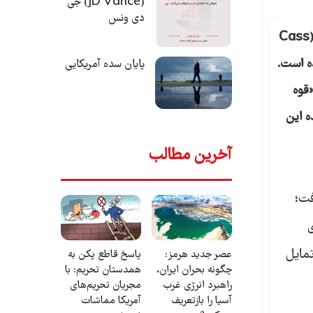
(JD Vance) جی
دی ونس
به گزارش اطلس دیپلماسی، یادداشتی با عنوان «دیوان عالی و گسترش قدرت ریاست‌جمهوری»، به قلم کس آر. سانستین (Cass
ورک تایمز (New York Times) منتشر شده است.
پایان سده آمریکایی
«قوه
ه این
آخرین مطالب
فت؛
ی
تمایل
عصر جدید هرمز:
پاسخ قاطع پکن به
چگونه بحران ایران،
همدستان تحریم: با
راهبرد انرژی غرب
مجریان تحریم‌های
آسیا را بازتعریف
آمریکا مماشات