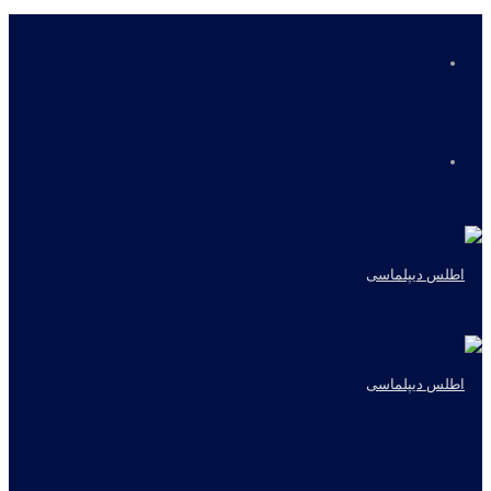
منو
جستجو
برای