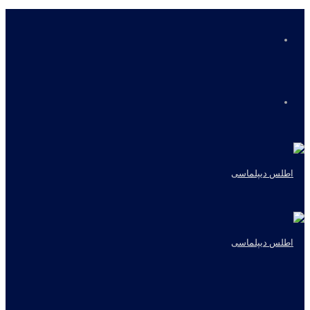
منو
جستجو
برای