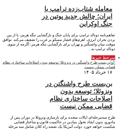
معامله شتاب‌زده ترامپ با
ایران؛ چالش جدید پوتین در
جنگ اوکراین
تفاهم‌نامه دونالد ترامپ برای پایان جنگ و بازگشایی تنگه هرمز، با از بین
بردن بحران انرژی، اهرم‌های فشار مسکو بر غرب را تضعیف می‌کند. توافق
موقت میان واشنگتن و تهران برای بازگشایی تنگه هرمز، اگرچه از سوی
دونالد ترامپ به…
سرخط خبرها
۱۷ خرداد ۱۴۰۵
بن‌بست طرح واشنگتن در
ونزوئلا؛ توسعه بدون
اصلاحات ساختاری نظام
قضایی ممکن نیست
طرح سه‌مرحله‌ای ایالات متحده برای بازسازی ونزوئلا در دوران پس از
مادورو، بدون ایجاد تحول بنیادین در حاکمیت قانون و ساختار قضایی
شکست خواهد خورد. دولت آمریکا یک نقشه راه کلان شامل سه مرحله