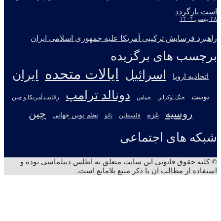
است بازگردد
۲۸ بهمن ۱۴۰۴
راهبرد فرسایش ترکیبی آمریکا علیه جمهوری اسلامی ایران
برچسب های برگزیده
ایالات متحده
اسرائیل
ایران
اتحادیه اروپا
دونالد ترامپ
توییت
جنگ اوکراین
رقابت آمریکا و چین
حماس
روسیه
چین
غزه
نظم نوین جهانی
فلسطین
ناتو
شبکه های اجتماعی
X
تلگرام
آپارات
یوتیوب
اینستاگرام
© کلیه حقوق قانونی این سایت متعلق به اطلس دیپلماسی بوده و
استفاده از مطالب آن با ذکر منبع بلامانع است.
دکمه
بازگشت
به
بالا