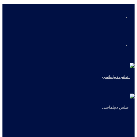
منو
جستجو
برای