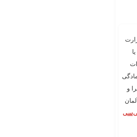
زارت
ا
ات
مادگی
ا و
لمان
ی‌سی