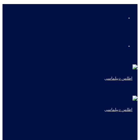
منو
جستجو
برای