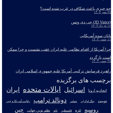
چه چیزی باعث شکاف در غرب شده است؟
۲۸ مهر ۱۴۰۴
(JD Vance) جی دی ونس
۱۶ خرداد ۱۴۰۴
پایان سده آمریکایی
۱۱ بهمن ۱۴۰۴
چرا آمریکا از اقدام نظامی علیه ایران عقب نشست و چرا ممکن
است بازگردد
۲۸ بهمن ۱۴۰۴
راهبرد فرسایش ترکیبی آمریکا علیه جمهوری اسلامی ایران
برچسب های برگزیده
ایالات متحده
اسرائیل
ایران
اتحادیه اروپا
دونالد ترامپ
توییت
جنگ اوکراین
رقابت آمریکا و چین
حماس
روسیه
چین
غزه
نظم نوین جهانی
فلسطین
ناتو