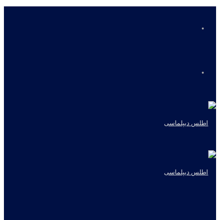
منو
جستجو
برای