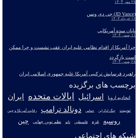
۲۸ مهر ۱۴۰۴
(JD Vance) جی دی ونس
۱۶ خرداد ۱۴۰۴
پایان سده آمریکایی
۱۱ بهمن ۱۴۰۴
چرا آمریکا از اقدام نظامی علیه ایران عقب نشست و چرا ممکن
است بازگردد
۲۸ بهمن ۱۴۰۴
راهبرد فرسایش ترکیبی آمریکا علیه جمهوری اسلامی ایران
برچسب های برگزیده
ایالات متحده
اسرائیل
ایران
اتحادیه اروپا
دونالد ترامپ
توییت
جنگ اوکراین
رقابت آمریکا و چین
حماس
روسیه
چین
غزه
نظم نوین جهانی
فلسطین
ناتو
شبکه های اجتماعی