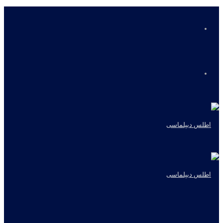
منو
جستجو
برای