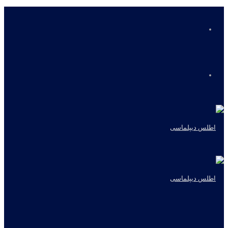
منو
جستجو
برای