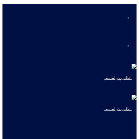
منو
جستجو
برای