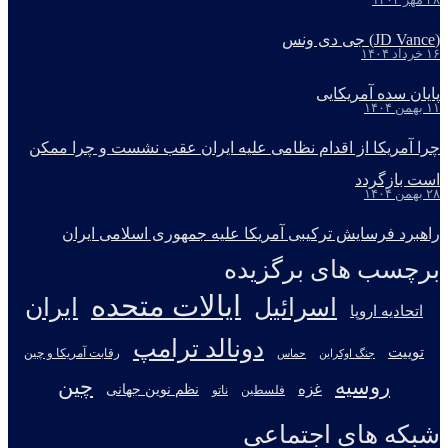
(JD Vance) جی دی ونس
۱۶ خرداد ۱۴۰۴
پایان سده آمریکایی
۱۱ بهمن ۱۴۰۴
چرا آمریکا از اقدام نظامی علیه ایران عقب نشست و چرا ممکن
است بازگردد
۲۸ بهمن ۱۴۰۴
راهبرد فرسایش ترکیبی آمریکا علیه جمهوری اسلامی ایران
برچسب های برگزیده
ایالات متحده
اسرائیل
ایران
اتحادیه اروپا
دونالد ترامپ
توییت
جنگ اوکراین
رقابت آمریکا و چین
حماس
روسیه
چین
غزه
نظم نوین جهانی
فلسطین
ناتو
شبکه های اجتماعی