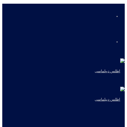
منو
جستجو
برای