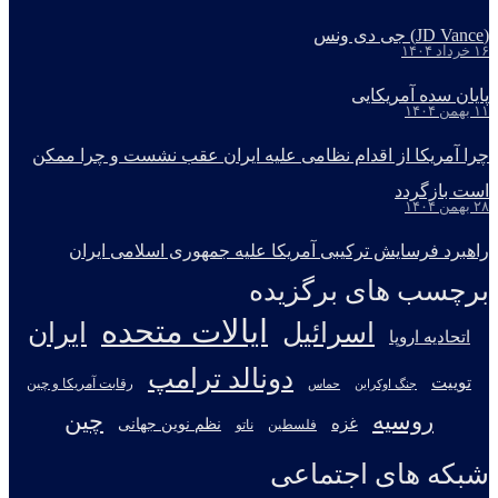
(JD Vance) جی دی ونس
۱۶ خرداد ۱۴۰۴
پایان سده آمریکایی
۱۱ بهمن ۱۴۰۴
چرا آمریکا از اقدام نظامی علیه ایران عقب نشست و چرا ممکن
است بازگردد
۲۸ بهمن ۱۴۰۴
راهبرد فرسایش ترکیبی آمریکا علیه جمهوری اسلامی ایران
برچسب های برگزیده
ایالات متحده
اسرائیل
ایران
اتحادیه اروپا
دونالد ترامپ
توییت
جنگ اوکراین
رقابت آمریکا و چین
حماس
روسیه
چین
غزه
نظم نوین جهانی
فلسطین
ناتو
شبکه های اجتماعی