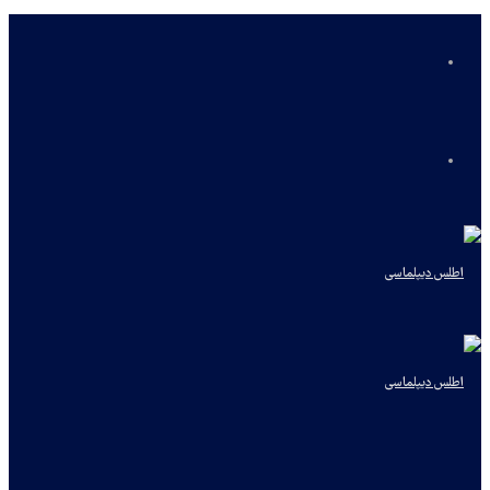
منو
جستجو
برای