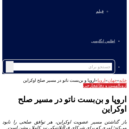
فیلم
اطلس انگلیسی
جستجو
برای
خانه
»
جهان
»
اروپا
»
اروپا و بن‌بست ناتو در مسیر صلح اوکراین
اروپا
امنیت و دفاع
خارجی
اروپا و بن‌بست ناتو در مسیر صلح
اوکراین
باز گذاشتن مسیر عضویت اوکراین، هر توافق صلحی را نابود
می‌کند؛ امری که برای شرکای فراآتلانتیکی نیز کاملا روشن است.