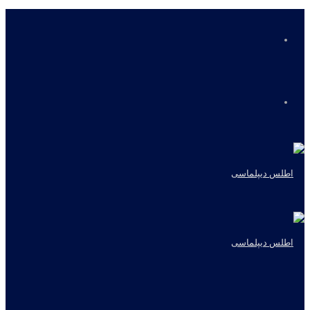
منو
جستجو
برای