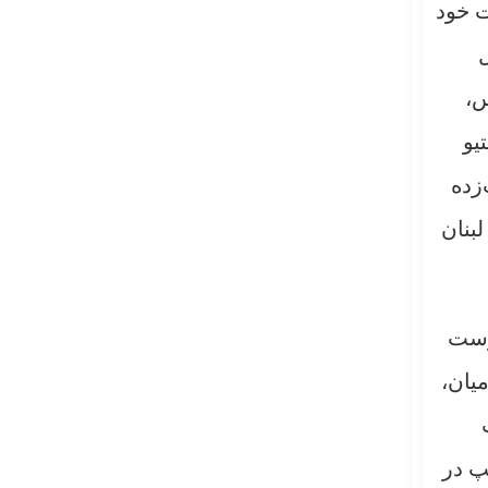
ت خود
س،
یو
زده
بنان
رست
یان،
پ در