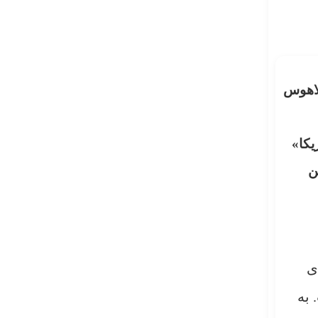
لاهوس
یکا»
ن
ی
 به