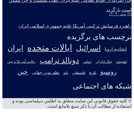
چرا آمریکا از اقدام نظامی علیه ایران عقب نشست و چرا ممکن
است بازگردد
۲۸ بهمن ۱۴۰۴
راهبرد فرسایش ترکیبی آمریکا علیه جمهوری اسلامی ایران
برچسب های برگزیده
ایالات متحده
اسرائیل
ایران
اتحادیه اروپا
دونالد ترامپ
توییت
جنگ اوکراین
رقابت آمریکا و چین
حماس
روسیه
چین
غزه
نظم نوین جهانی
فلسطین
ناتو
شبکه های اجتماعی
X
تلگرام
آپارات
یوتیوب
اینستاگرام
© کلیه حقوق قانونی این سایت متعلق به اطلس دیپلماسی بوده و
استفاده از مطالب آن با ذکر منبع بلامانع است.
دکمه
بازگشت
به
بالا