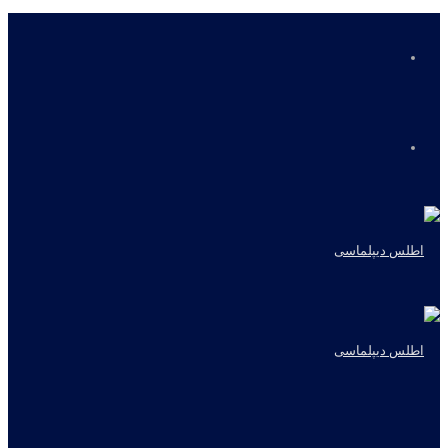
منو
جستجو
برای