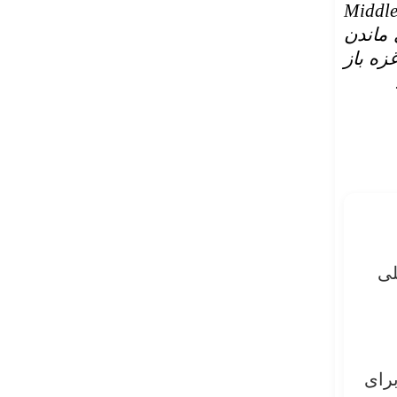
Sayid Marcos Tenorio) در میدل ایست مانیتور (Middle East
 ماندن
زه باز
لی
رای