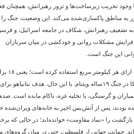
 وجود تخریب زیرساخت‌ها و ترور رهبرانش، همچنان فع
 به مناطق پاکسازی‌شده می‌کند. این وضعیت، جنگ را 
 به تضعیف رهبرانش، شکاف در جامعه اسرائیل، و فرس
افزایش مشکلات روانی و خودکشی در میان سربازان
وانی این جنگ است.
اسرائیل در غزه بیش از ۲۷۵ تن مواد منفجره به ازای هر کیلومت
بیشتر از ۱۵ تن در هر کیلومتر مربع توسط آمریکا در جنگ ۱۹ساله ویتنام. با این حال، هدف نتانیاهو برای
از طریق بمباران و گرسنگی، یا تخلیه غزه، ناکام مانده است. صده
ه بودند، پس از آتش‌بس اخیر به خانه‌های ویران‌شده خ
 بازگشت را «نماد مقاومت» خوانده‌اند؛ در حالی که برخ
ند. حمایت جهانی از فلسطین، حتی در میان گروه‌های میا