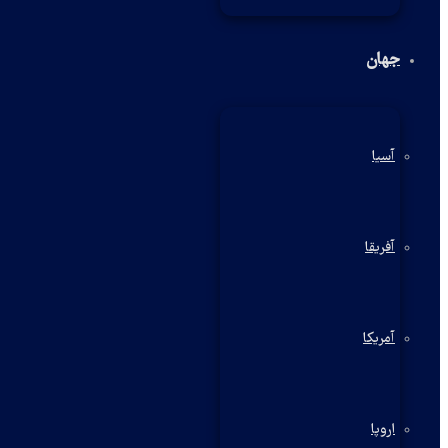
جهان
آسیا
آفریقا
آمریکا
اروپا