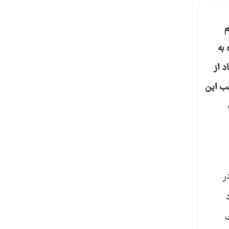
م
ره به
د از
قب این
ر
ت