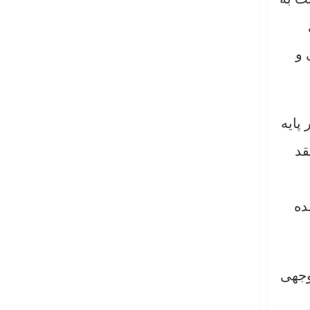
 و
پایه
قد
ده
وجهی