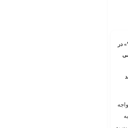
» در
ست. بررسی
د
واجه
ه
ت به