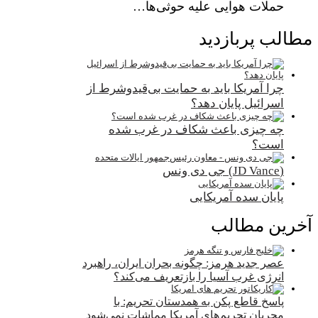
حملات هوایی علیه حوثی‌ها…
مطالب پربازدید
چرا آمریکا باید به حمایت بی‌قیدوشرط از
اسرائیل پایان دهد؟
چه چیزی باعث شکاف در غرب شده
است؟
(JD Vance) جی دی ونس
پایان سده آمریکایی
آخرین مطالب
عصر جدید هرمز: چگونه بحران ایران، راهبرد
انرژی غرب آسیا را بازتعریف می‌کند؟
پاسخ قاطع پکن به همدستان تحریم: با
مجریان تحریم‌های آمریکا مماشات نمی‌شود