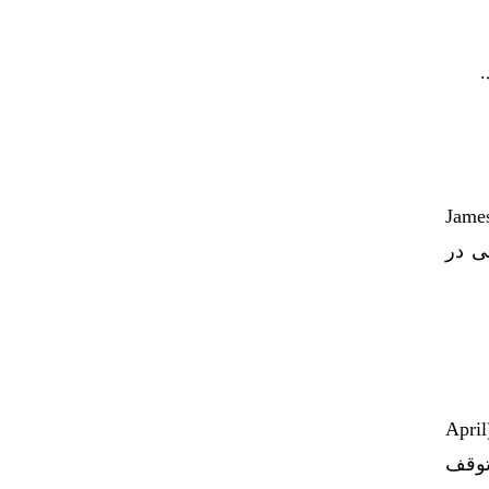
.
لس دیپلماسی، مقاله‌ای با عنوان «چرا حوثی‌ها به صلح با آمریکا رضایت دادند؟» که به‌قلم جیمز هولمز (James
ت هوایی در
به گزارش اطلس دیپلماسی، مقاله‌ای با عنوان «حوثی‌ها چگونه از آمریکا پیشی گرفتند» که به‌قلم آپریل لانگلی اَلی (April
 برای توقف