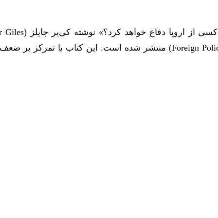
تحلیلگر ارشد در چتم‌هاوس، در نشریه فارن‌پالیسی (Foreign Policy) منتشر شده است. این کتاب با تمرکز ب