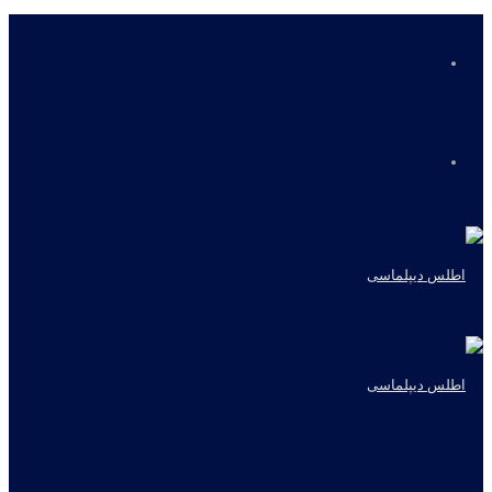
منو
جستجو
برای