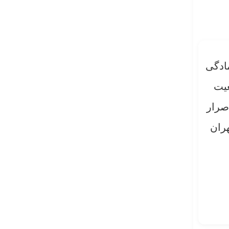
مادگی
عیت
صرار
هران