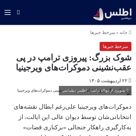
منو
جستجو ب
خانه
»
سرخط خبرها
سرخط خبرها
شوک بزرگ: پیروزی ترامپ در پی
عقب‌نشینی دموکرات‌های ویرجینیا
۲۲ اردیبهشت ۱۴۰۵
تصویری از دونالد ترامپ _ اطلس دیپلماسی
دموکرات‌های ویرجینیا علی‌رغم ابطال نقشه‌های
انتخاباتی‌شان توسط دیوان عالی این ایالت، از
به‌کارگیری راهکار جنجالی «برکناری قضات»