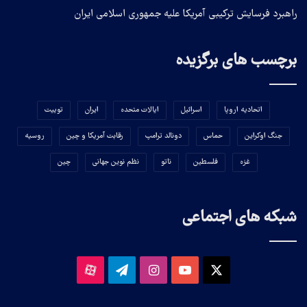
راهبرد فرسایش ترکیبی آمریکا علیه جمهوری اسلامی ایران
برچسب های برگزیده
اتحادیه اروپا
اسرائیل
ایالات متحده
ایران
توییت
جنگ اوکراین
حماس
دونالد ترامپ
رقابت آمریکا و چین
روسیه
غزه
فلسطین
ناتو
نظم نوین جهانی
چین
شبکه های اجتماعی
X
یوتیوب
اینستاگرام
تلگرام
آپارات