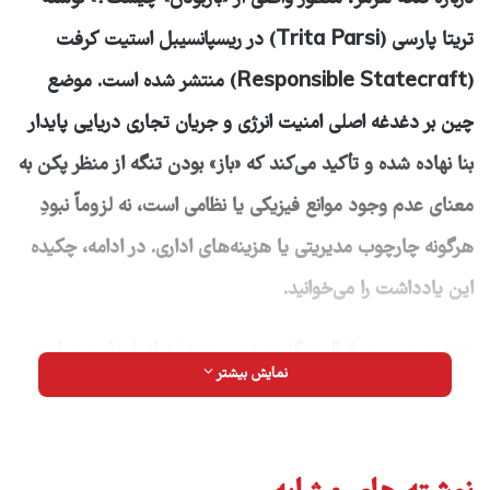
تریتا پارسی (
Trita Parsi
) در ریسپانسیبل استیت کرفت
(
Responsible Statecraft
) منتشر شده است. موضع
چین بر دغدغه اصلی امنیت انرژی و جریان تجاری دریایی پایدار
بنا نهاده شده و تأکید می‌کند که «باز» بودن تنگه از منظر پکن به
معنای عدم وجود موانع فیزیکی یا نظامی است، نه لزوماً نبودِ
هرگونه چارچوب مدیریتی یا هزینه‌های اداری. در ادامه، چکیده
این یادداشت را می‌خوانید.
موضع چین در قبال تنگه هرمز بر دغدغه اصلی امنیت انرژی
نمایش بیشتر
و جریان باثبات تجارت دریایی استوار است، نه همسویی با
هرگونه تشدید نظامی یا راهبرد مسدودسازی. این تنگه
به‌عنوان یک گلوگاه حیاتی برای محموله‌های انرژی جهانی،