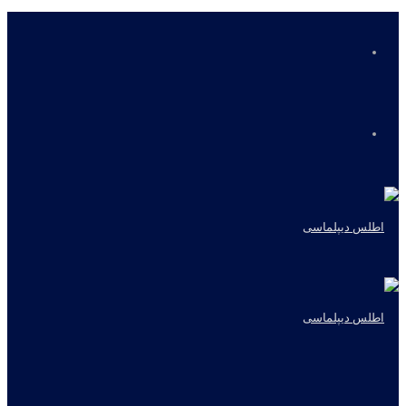
منو
جستجو
برای