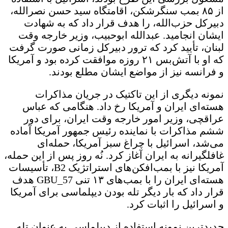
از ۸۵ بمب سنگرشکن، اقامتگاه سید حسن نصرالله،
دبیرکل حزب‌الله، را هدف قرار داد که به شهادت
ایشان انجامید. عبدالله ابوحبیب، وزیر خارجه وقت
لبنان، تأیید کرد که ترور دبیرکل زمانی صورت گرفت
که او با آتش‌بس ۲۱ روزه موافقت کرده بود و آمریکا
و فرانسه نیز از مواضع ایشان مطلع بودند.
نمونه دیگری از این تاکتیک در جریان مذاکرات
هسته‌ای ایران و آمریکا رخ داد. هنگامی که عباس
عراقچی، وزیر امور خارجه وقت ایران، برای دور
ششم مذاکرات با نماینده رئیس جمهور آمریکا آماده
می‌شد، اسرائیل با چراغ سبز آمریکا، حمله‌ای
غافلگیرانه به ایران آغاز کرد. نُه روز پس از این حمله،
آمریکا نیز با بمب‌افکن‌های استراتژیک B2، تأسیسات
هسته‌ای ایران را با بمب‌های ۱۳ تنی GBU_57 هدف
قرار داد که بار دیگر تله بودن دیپلماسی برای آمریکا
و اسرائیل را اثبات کرد.
جدیدترین نمونه استفاده از دیپلماسی به عنوان تله