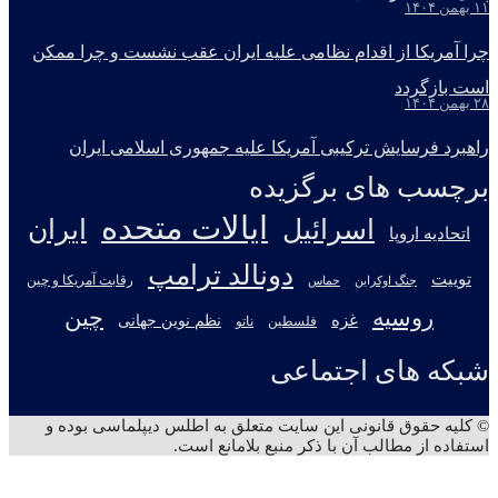
۱۱ بهمن ۱۴۰۴
چرا آمریکا از اقدام نظامی علیه ایران عقب نشست و چرا ممکن
است بازگردد
۲۸ بهمن ۱۴۰۴
راهبرد فرسایش ترکیبی آمریکا علیه جمهوری اسلامی ایران
برچسب های برگزیده
ایالات متحده
اسرائیل
ایران
اتحادیه اروپا
دونالد ترامپ
توییت
جنگ اوکراین
رقابت آمریکا و چین
حماس
روسیه
چین
غزه
نظم نوین جهانی
فلسطین
ناتو
شبکه های اجتماعی
X
تلگرام
آپارات
یوتیوب
اینستاگرام
© کلیه حقوق قانونی این سایت متعلق به اطلس دیپلماسی بوده و
استفاده از مطالب آن با ذکر منبع بلامانع است.
دکمه
بازگشت