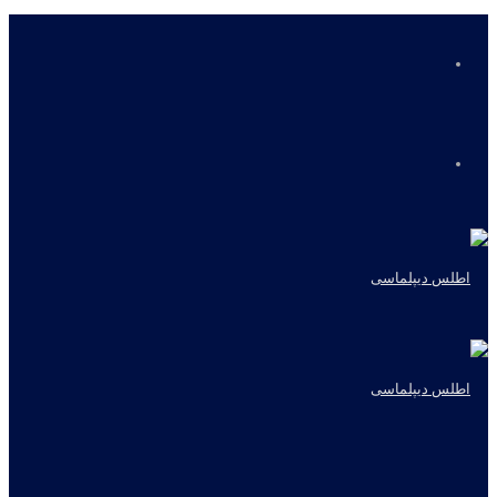
منو
جستجو
برای