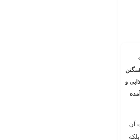
شنگتن
ایی و
مده
 آن
لکه