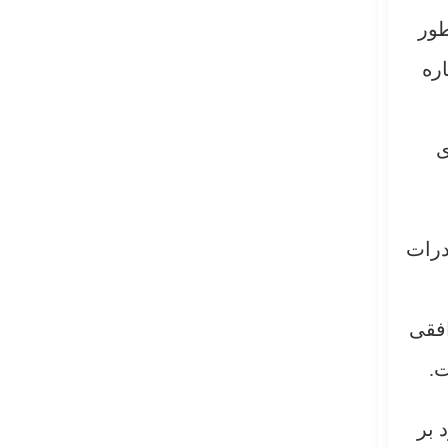
طور
ره
ی
درات
افقی
ت.
 بر