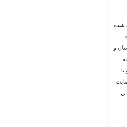
 شده
تان و
ه
با
مایت
ای