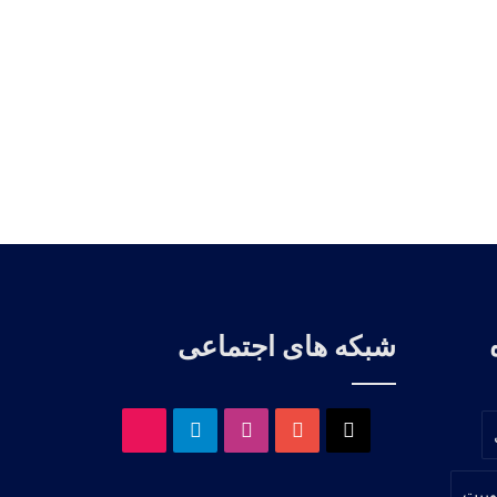
شبکه های اجتماعی
X
یوتیوب
اینستاگرام
تلگرام
آپارات
وییت