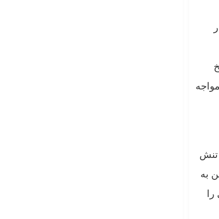
ر
خ
مواجه
 تنش
ن به
را