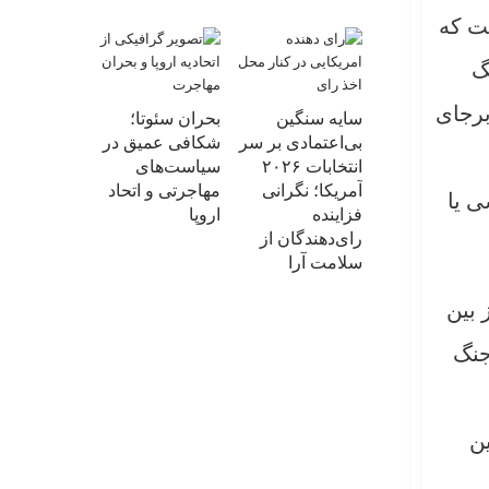
ست که
گ
برجای
سایه سنگین
بحران سئوتا؛
بی‌اعتمادی بر سر
شکافی عمیق در
انتخابات ۲۰۲۶
سیاست‌های
آمریکا؛ نگرانی
مهاجرتی و اتحاد
ی یا
فزاینده
اروپا
رای‌دهندگان از
سلامت آرا
 بین
جنگ
ین