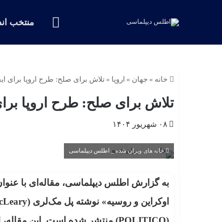
خانه
منتخب اند
خانه
»
جهان
»
اروپا
»
تلاش برای صلح: طرح اروپا برای ای
تلاش برای صلح: طرح اروپا برای
۰۸ شهریور ۱۴۰۴
خانه های ویران شده _ اطلس دیپلماسی
به گزارش اطلس دیپلماسی، مقاله‌ای با عنوان
اوکراین و روسیه» نوشته پل مک‌لری (
cLeary
(
POLITICO
) منتشر شده است. این مقاله، 