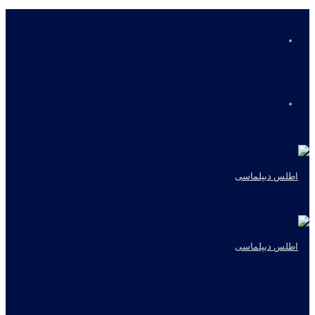
منو
جستجو
برای