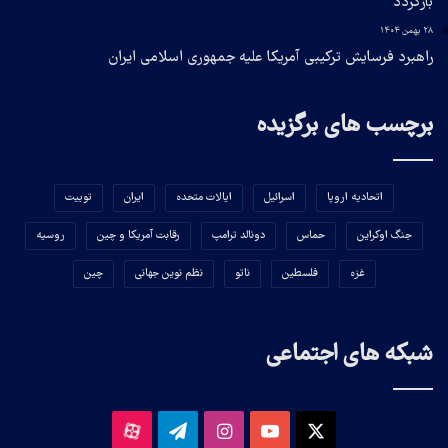
بازگردد
۲۸ بهمن ۱۴۰۴
راهبرد فرسایش ترکیبی آمریکا علیه جمهوری اسلامی ایران
برچسب های برگزیده
اتحادیه اروپا
اسرائیل
ایالات متحده
ایران
توییت
جنگ اوکراین
حماس
دونالد ترامپ
رقابت آمریکا و چین
روسیه
غزه
فلسطین
ناتو
نظم نوین جهانی
چین
شبکه های اجتماعی
X
یوتیوب
اینستاگرام
تلگرام
آپارات