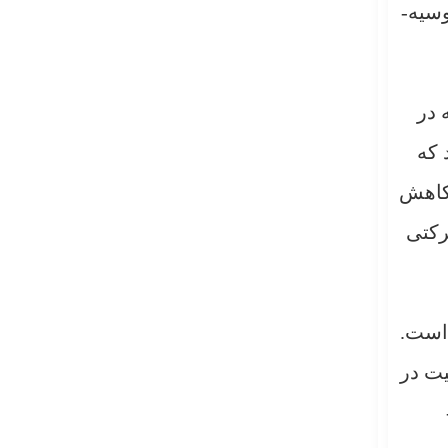
وسیه-
 در
 که
کاهش
رکتی
 است.
یت در