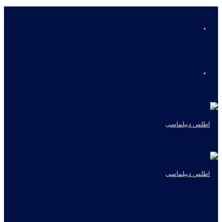
منو
جستجو
برای