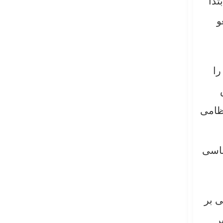
تدا
و
را
نظامی
ساسی
ی بر
ر